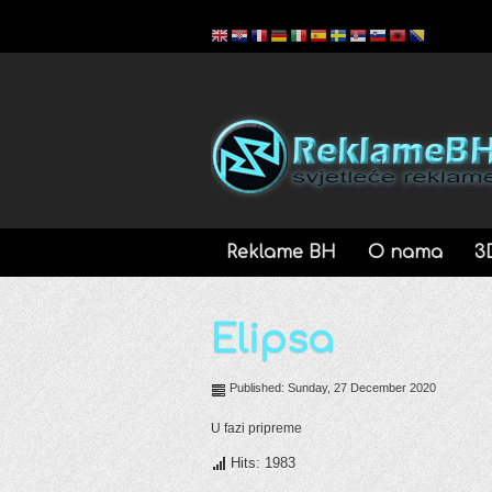
Reklame BH
O nama
3
Elipsa
Published: Sunday, 27 December 2020
U fazi pripreme
Hits: 1983