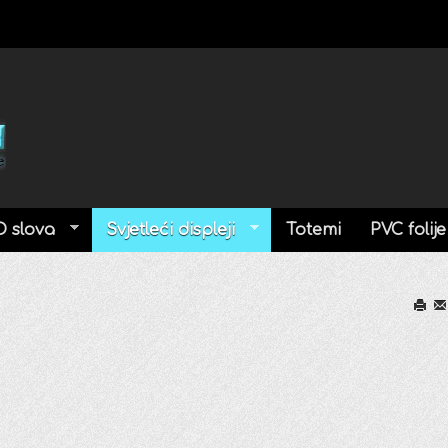
D slova
Svjetleći displeji
Totemi
PVC folije
Print
Em