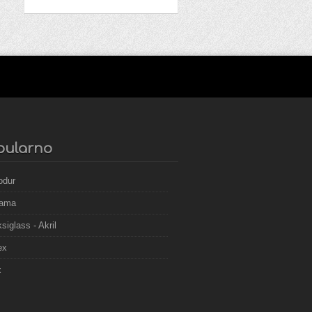
pularno
odur
nama
siglass - Akril
ex
x